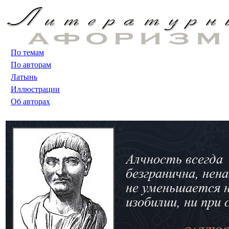
По темам
По авторам
Латынь
Иллюстрации
Об авторах