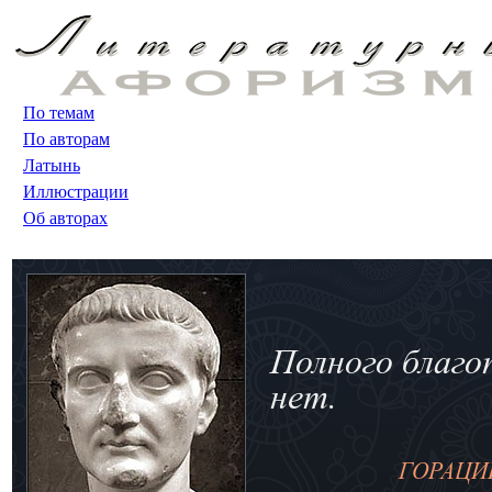
По темам
По авторам
Латынь
Иллюстрации
Об авторах