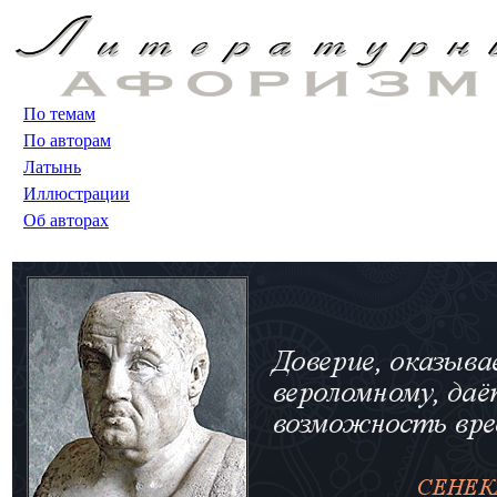
По темам
По авторам
Латынь
Иллюстрации
Об авторах