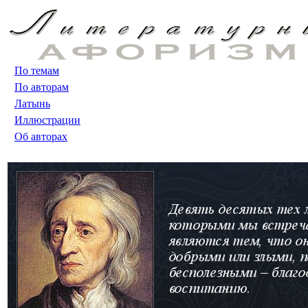
По темам
По авторам
Латынь
Иллюстрации
Об авторах