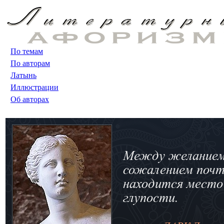
По темам
По авторам
Латынь
Иллюстрации
Об авторах