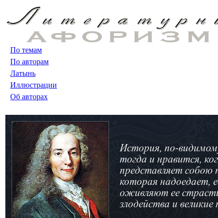
По темам
По авторам
Латынь
Иллюстрации
Об авторах