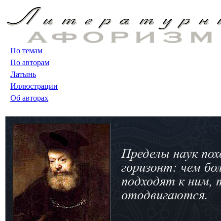
По темам
По авторам
Латынь
Иллюстрации
Об авторах