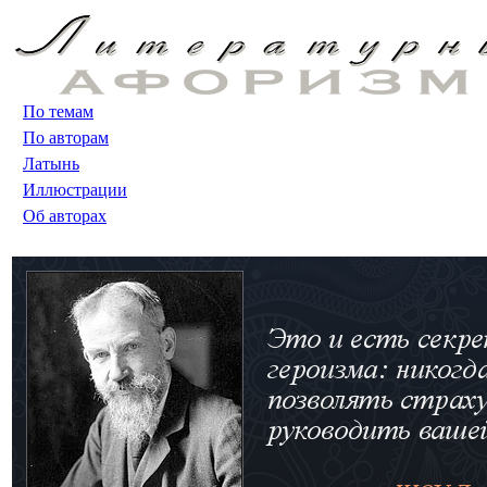
По темам
По авторам
Латынь
Иллюстрации
Об авторах