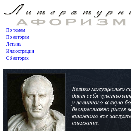
По темам
По авторам
Латынь
Иллюстрации
Об авторах