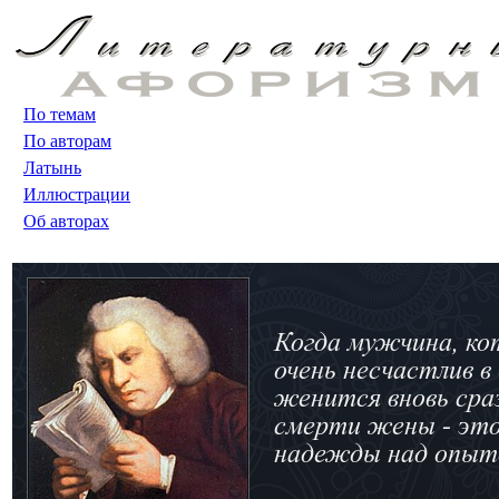
По темам
По авторам
Латынь
Иллюстрации
Об авторах