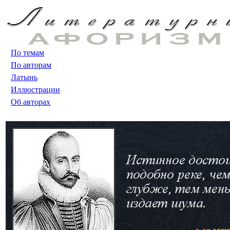
По темам
По авторам
Латынь
Иллюстрации
Об авторах