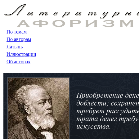
По темам
По авторам
Латынь
Иллюстрации
Об авторах