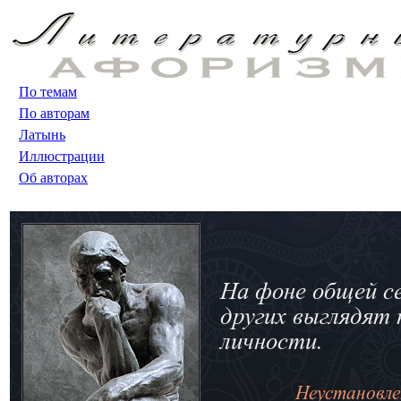
По темам
По авторам
Латынь
Иллюстрации
Об авторах