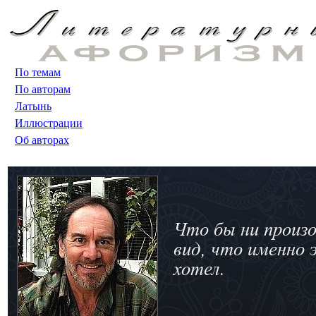
По темам
По авторам
Латынь
Иллюстрации
Об авторах