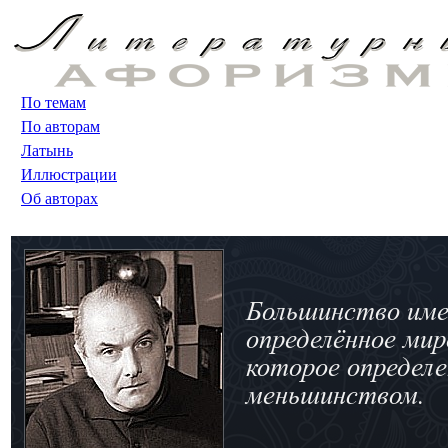
По темам
По авторам
Латынь
Иллюстрации
Об авторах