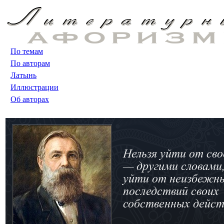
По темам
По авторам
Латынь
Иллюстрации
Об авторах