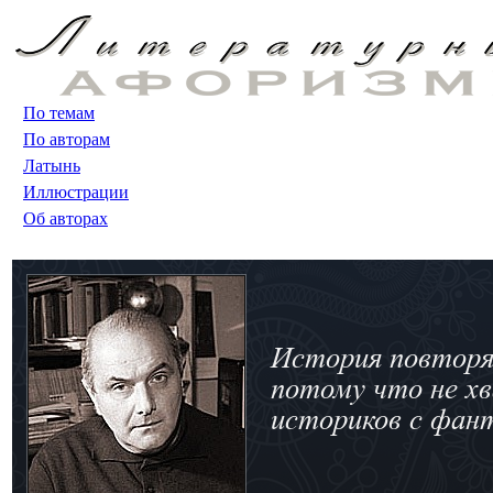
По темам
По авторам
Латынь
Иллюстрации
Об авторах