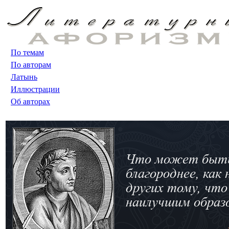
По темам
По авторам
Латынь
Иллюстрации
Об авторах