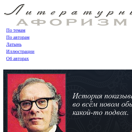
По темам
По авторам
Латынь
Иллюстрации
Об авторах