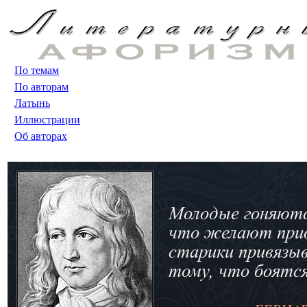
По темам
По авторам
Латынь
Иллюстрации
Об авторах