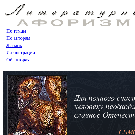
По темам
По авторам
Латынь
Иллюстрации
Об авторах