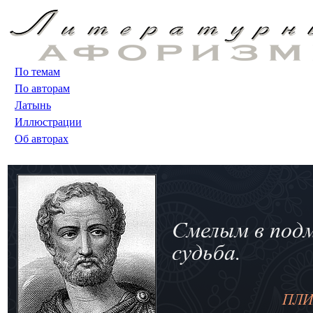
По темам
По авторам
Латынь
Иллюстрации
Об авторах