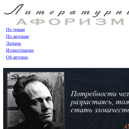
По темам
По авторам
Латынь
Иллюстрации
Об авторах