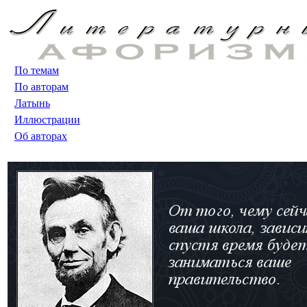
По темам
По авторам
Латынь
Иллюстрации
Об авторах