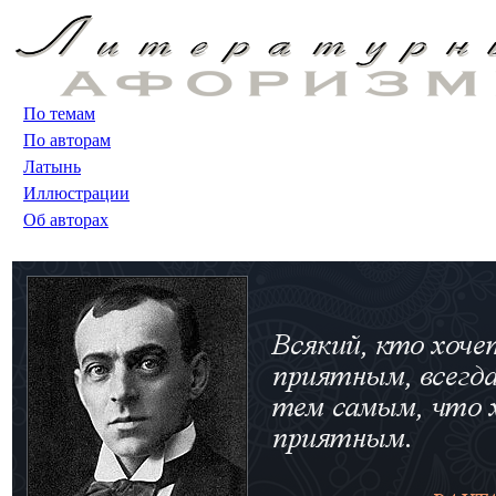
По темам
По авторам
Латынь
Иллюстрации
Об авторах