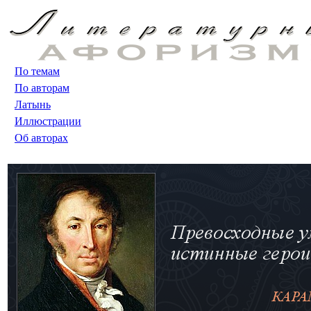
По темам
По авторам
Латынь
Иллюстрации
Об авторах