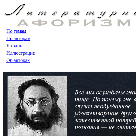
По темам
По авторам
Латынь
Иллюстрации
Об авторах