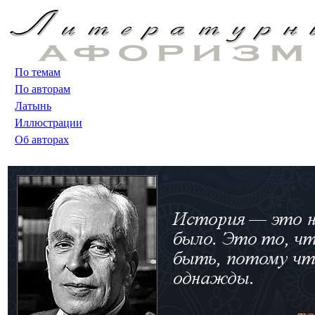
По темам
По авторам
Латынь
Иллюстрации
Об авторах