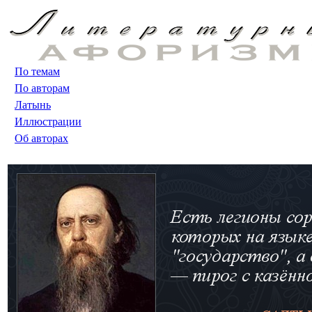
По темам
По авторам
Латынь
Иллюстрации
Об авторах