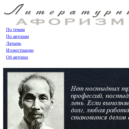
По темам
По авторам
Латынь
Иллюстрации
Об авторах