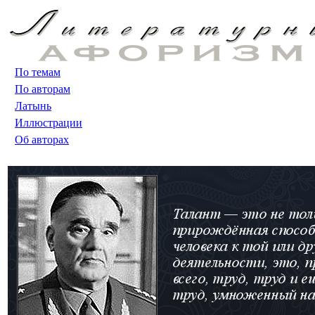
По темам
По авторам
Латынь
Иллюстрации
Об авторах