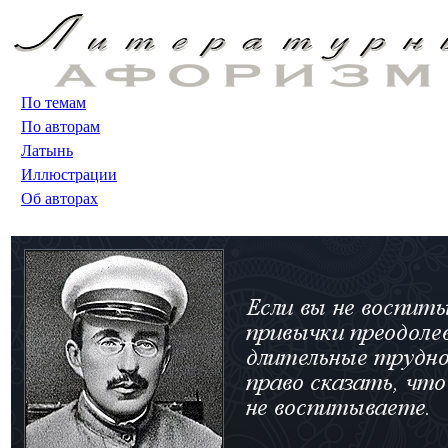
По темам
По авторам
Латынь
Иллюстрации
Об авторах