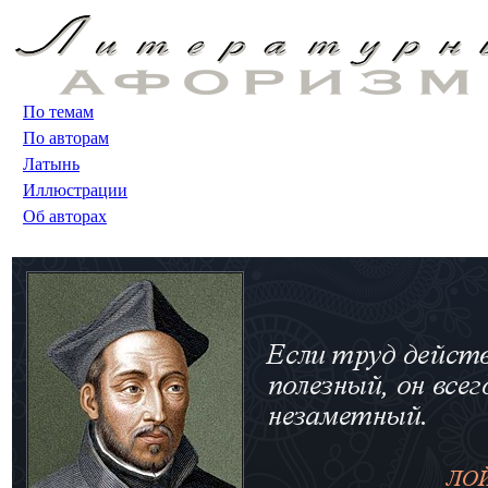
По темам
По авторам
Латынь
Иллюстрации
Об авторах