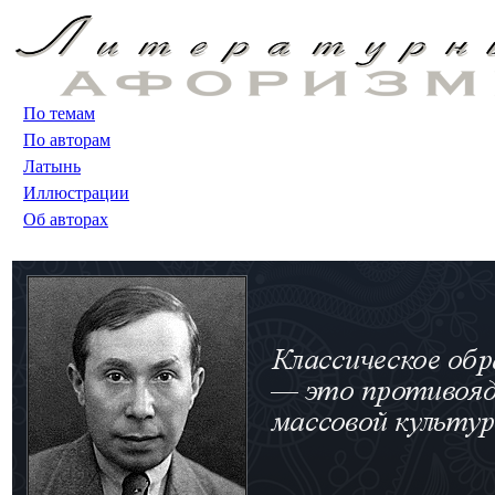
По темам
По авторам
Латынь
Иллюстрации
Об авторах