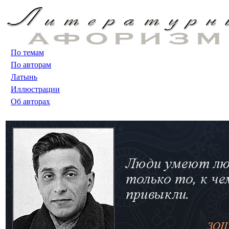
По темам
По авторам
Латынь
Иллюстрации
Об авторах