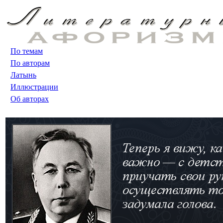
По темам
По авторам
Латынь
Иллюстрации
Об авторах