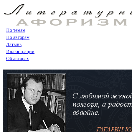
По темам
По авторам
Латынь
Иллюстрации
Об авторах