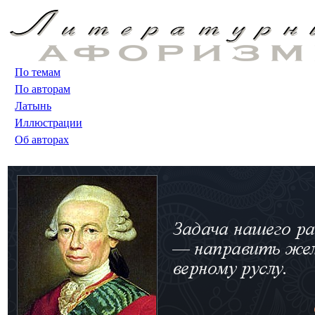
По темам
По авторам
Латынь
Иллюстрации
Об авторах