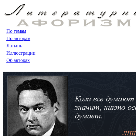
По темам
По авторам
Латынь
Иллюстрации
Об авторах