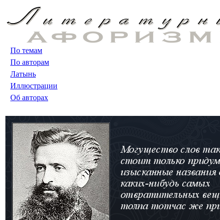
По темам
По авторам
Латынь
Иллюстрации
Об авторах