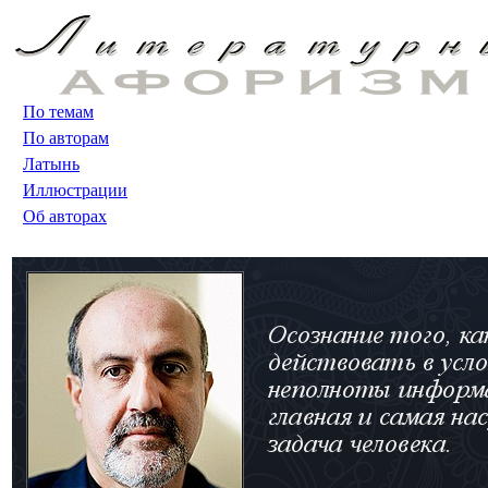
По темам
По авторам
Латынь
Иллюстрации
Об авторах