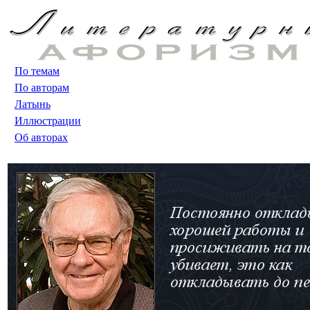
По темам
По авторам
Латынь
Иллюстрации
Об авторах