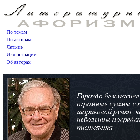
По темам
По авторам
Латынь
Иллюстрации
Об авторах