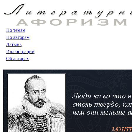
По темам
По авторам
Латынь
Иллюстрации
Об авторах