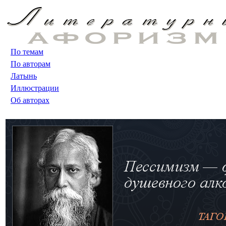
По темам
По авторам
Латынь
Иллюстрации
Об авторах