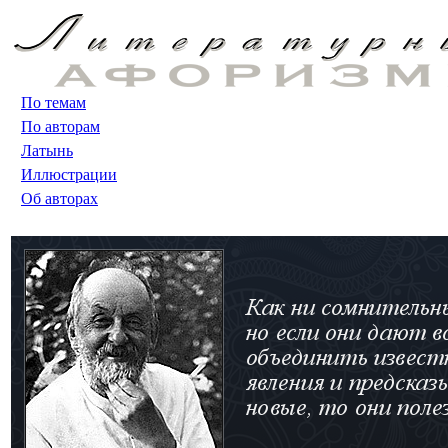
По темам
По авторам
Латынь
Иллюстрации
Об авторах