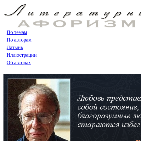
По темам
По авторам
Латынь
Иллюстрации
Об авторах