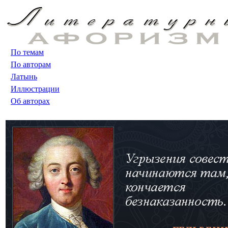
По темам
По авторам
Латынь
Иллюстрации
Об авторах