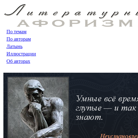
По темам
По авторам
Латынь
Иллюстрации
Об авторах