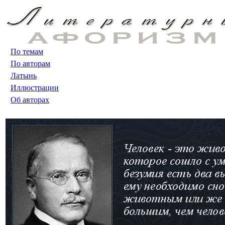
По темам
По авторам
Латынь
Иллюстрации
Об авторах